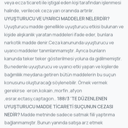
veya ecza ticareti ile iştigal eden kişi tarafından işlenmesi
halinde, verilecek ceza yarı oranında artırılır.
UYUŞTURUCU VE UYARICI MADDELER NELERDİR?
Uyuşturucu madde genellikle uyuşturucu etkisi bulunan ve
kişide alışkanlık yaratan maddeleri ifade eder, bunlara
narkotik madde denir.Ceza kanununda uyuşturucu ve
uyarıcı maddeler tanımlanmamıştır. Ayrıca bunların
kanunda teker teker gösterilmesi yoluna da gidilmemiştir.
Bu nedenle uyuşturucu ve uyarıcı etki yapan ve kişilerde
bağımlılık meydana getiren bütün maddelerin bu suçun
konusunu oluşturacağı söylenebilir. Örnek vermek
gerekirse :eroin,kokain ,morfin ,afyon
,esrar,ectasy,captagon…
188/3 ‘TE DÜZENLENEN
UYUŞTURUCU MADDE TİCARETİ SUÇUNUN CEZASI
NEDİR?
Madde metninde sadece satmak fiili yaptırıma
bağlanmamıştır. Bunun yanında satışa arz etmek