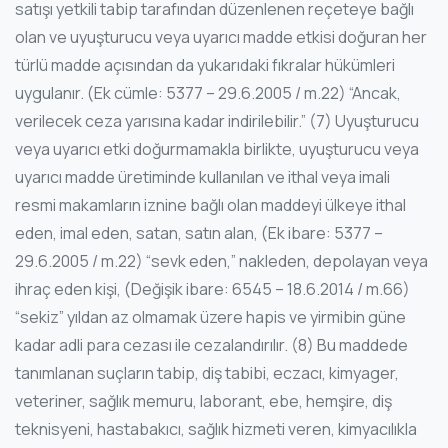
satışı yetkili tabip tarafından düzenlenen reçeteye bağlı
olan ve uyuşturucu veya uyarıcı madde etkisi doğuran her
türlü madde açısından da yukarıdaki fıkralar hükümleri
uygulanır. (Ek cümle: 5377 – 29.6.2005 / m.22) “Ancak,
verilecek ceza yarısına kadar indirilebilir.” (7) Uyuşturucu
veya uyarıcı etki doğurmamakla birlikte, uyuşturucu veya
uyarıcı madde üretiminde kullanılan ve ithal veya imali
resmi makamların iznine bağlı olan maddeyi ülkeye ithal
eden, imal eden, satan, satın alan, (Ek ibare: 5377 –
29.6.2005 / m.22) “sevk eden,” nakleden, depolayan veya
ihraç eden kişi, (Değişik ibare: 6545 – 18.6.2014 / m.66)
“sekiz” yıldan az olmamak üzere hapis ve yirmibin güne
kadar adli para cezası ile cezalandırılır.
(8) Bu maddede
tanımlanan suçların tabip, diş tabibi, eczacı, kimyager,
veteriner, sağlık memuru, laborant, ebe, hemşire, diş
teknisyeni, hastabakıcı, sağlık hizmeti veren, kimyacılıkla