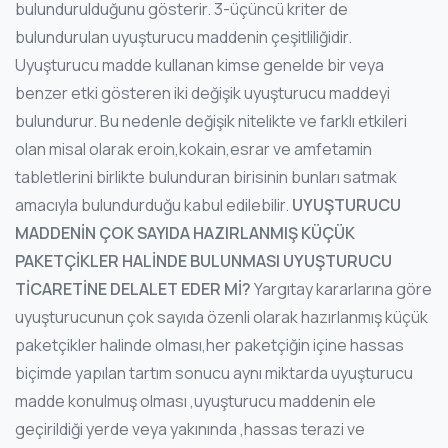
bulundurulduğunu gösterir. 3-üçüncü kriter de
bulundurulan uyuşturucu maddenin çeşitliliğidir.
Uyuşturucu madde kullanan kimse genelde bir veya
benzer etki gösteren iki değişik uyuşturucu maddeyi
bulundurur. Bu nedenle değişik nitelikte ve farklı etkileri
olan misal olarak eroin,kokain,esrar ve amfetamin
tabletlerini birlikte bulunduran birisinin bunları satmak
amacıyla bulundurduğu kabul edilebilir.
UYUŞTURUCU
MADDENİN ÇOK SAYIDA HAZIRLANMIŞ KÜÇÜK
PAKETÇİKLER HALİNDE BULUNMASI UYUŞTURUCU
TİCARETİNE DELALET EDER Mİ?
Yargıtay kararlarına göre
uyuşturucunun çok sayıda özenli olarak hazırlanmış küçük
paketçikler halinde olması,her paketçiğin içine hassas
biçimde yapılan tartım sonucu aynı miktarda uyuşturucu
madde konulmuş olması ,uyuşturucu maddenin ele
geçirildiği yerde veya yakınında ,hassas terazi ve