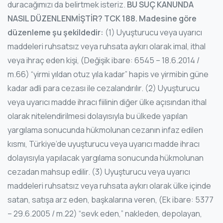
duracağımızı da belirtmek isteriz.
BU SUÇ KANUNDA
NASIL DÜZENLENMİŞTİR?
TCK 188. Madesine göre
düzenleme şu şekildedir:
(1) Uyuşturucu veya uyarıcı
maddeleri ruhsatsız veya ruhsata aykırı olarak imal, ithal
veya ihraç eden kişi, (Değişik ibare: 6545 – 18.6.2014 /
m.66) “yirmi yıldan otuz yıla kadar” hapis ve yirmibin güne
kadar adli para cezası ile cezalandırılır. (2) Uyuşturucu
veya uyarıcı madde ihracı fiilinin diğer ülke açısından ithal
olarak nitelendirilmesi dolayısıyla bu ülkede yapılan
yargılama sonucunda hükmolunan cezanın infaz edilen
kısmı, Türkiye’de uyuşturucu veya uyarıcı madde ihracı
dolayısıyla yapılacak yargılama sonucunda hükmolunan
cezadan mahsup edilir. (3) Uyuşturucu veya uyarıcı
maddeleri ruhsatsız veya ruhsata aykırı olarak ülke içinde
satan, satışa arz eden, başkalarına veren, (Ek ibare: 5377
– 29.6.2005 / m.22) “sevk eden,” nakleden, depolayan,