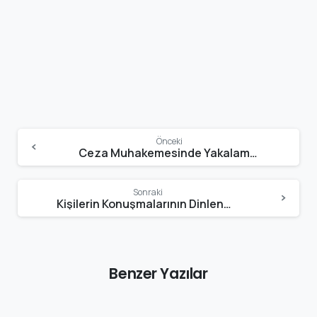
Continue
Önceki
Reading
Ceza Muhakemesinde Yakalama,Tutukluluk ve Tutuklamaya İtiraz
Sonraki
Kişilerin Konuşmalarının Dinlenmesi ve Kayda Alınması Suçu
Benzer Yazılar