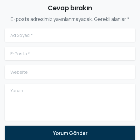
Cevap bırakın
E-posta adresimiz yayınlanmayacak. Gerekli alanlar *
Ad Soyad
*
E-Posta
*
Website
Yorum