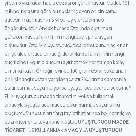
yıldan 5 yıla kadar hapis cezası öngörülmüştür. Madde 191’
in ikinci fıkrasına göre bu suçları işleyenler için kamu
davasının açılmasının 5 yıl süreyle ertelenmesi
öngörülmüştür. Ancak burada üzerinde durulması
gereken husus failin fiilinin hangi suç tipine uygun
olduğudur. Özellikle uyuşturucu ticareti suçunun açık net
bir şekilde ortada olmadığı durumlarda failin fiilinin hangi
suç tipine uygun olduğunu ayırt etmek her zaman kolay
olmamaktadır. Örneğin evinde 100 gram esrar yakalanan
bir kişi hangi suçtan yargılanacaktır? Kullanmak amacıyla
bulundurmak suçu mu yoksa uyuşturucu ticareti suçu mu?
Fiilin uyuşturucu madde ticareti mi yoksa kullanmak
amacıyla uyuşturucu madde bulundurmak suçunu mu
oluşturduğu hususları Yargıtay içtihatlarınca belirlenmiş ve
bazı kriterler ortaya konulmuştur.
UYUŞTURUCU MADDE
TİCARETİ İLE KULLANMAK AMACIYLA UYUŞTURUCU