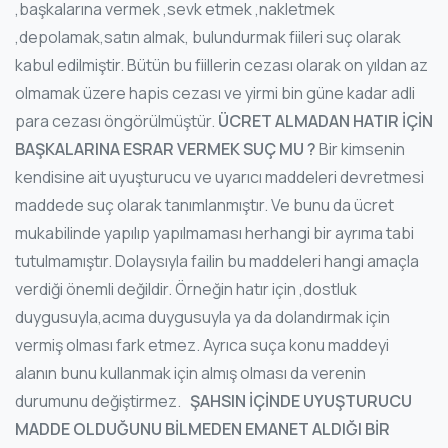
,başkalarına vermek ,sevk etmek ,nakletmek
,depolamak,satın almak, bulundurmak fiileri suç olarak
kabul edilmiştir. Bütün bu fiillerin cezası olarak on yıldan az
olmamak üzere hapis cezası ve yirmi bin güne kadar adli
para cezası öngörülmüştür.
ÜCRET ALMADAN HATIR İÇİN
BAŞKALARINA ESRAR VERMEK SUÇ MU ?
Bir kimsenin
kendisine ait uyuşturucu ve uyarıcı maddeleri devretmesi
maddede suç olarak tanımlanmıştır. Ve bunu da ücret
mukabilinde yapılıp yapılmaması herhangi bir ayrıma tabi
tutulmamıştır. Dolaysıyla failin bu maddeleri hangi amaçla
verdiği önemli değildir. Örneğin hatır için ,dostluk
duygusuyla,acıma duygusuyla ya da dolandırmak için
vermiş olması fark etmez. Ayrıca suça konu maddeyi
alanın bunu kullanmak için almış olması da verenin
durumunu değiştirmez.
ŞAHSIN İÇİNDE UYUŞTURUCU
MADDE OLDUĞUNU BİLMEDEN EMANET ALDIĞI BİR