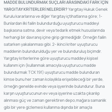
MADDE BULUNDURMAK SUÇLARI ARASINDAKİ FARK İÇİN
YARGITAY KRİTERLERİ NELERDİR?
Yargıtay Hukuk Genek
Kurulu kararlarına ve diğer Yargıtay içtihatlarına göre; 1-
Bunlardan ilki failin bulundurduğu uyuşturucu maddeyi
başkasına satma ,devir veya tedarik etmek hususlarında
herhangi bir davranış içine girip girmediğidir. Örneğin failin
satarken yakalanması gibi. 2- ikinci kriter uyuşturucu
maddenin bulundurulduğu yer ve bulunduruluş biçimdir.
Yargıtay kriterlerine göre uyuşturucu maddeyi kişisel
kullanım için (kullanmak amacıyla uyuşturucu madde
bulundurmak TCK 191) uyuşturucu madde bulunduran
kimse bunu her zaman kolaylıkla erişebileceği bir yerde,
örneğin genelde evinde veya işyerinde bulundurur. Buna
karşın uyuşturucunun ev veya işyerine uzakta çıkarılıp
alınması güç ve zaman gerektiren depo,mağara samanlık
gibi bir yere gizlemesi kullanma dışında bir amaçla