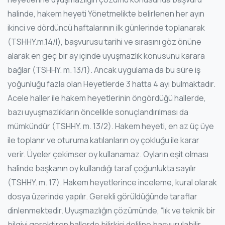
halinde, hakem heyeti Yönetmelikte belirlenen her ayın
ikinci ve dördüncü haftalarının ilk günlerinde toplanarak
(TSHHY.m.14/I), başvurusu tarihi ve sırasını göz önüne
alarak en geç bir ay içinde uyuşmazlık konusunu karara
bağlar (TSHHY. m. 13/1). Ancak uygulama da bu süre iş
yoğunluğu fazla olan Heyetlerde 3 hatta 4 ayı bulmaktadır.
Acele haller ile hakem heyetlerinin öngördüğü hallerde,
bazı uyuşmazlıkların öncelikle sonuçlandırılması da
mümkündür (TSHHY. m. 13/2). Hakem heyeti, en az üç üye
ile toplanır ve oturuma katılanların oy çokluğu ile karar
verir. Üyeler çekimser oy kullanamaz. Oyların eşit olması
halinde başkanın oy kullandığı taraf çoğunlukta sayılır
(TSHHY. m. 17). Hakem heyetlerince inceleme, kural olarak
dosya üzerinde yapılır. Gerekli görüldüğünde taraflar
dinlenmektedir. Uyuşmazlığın çözümünde, “lık ve teknik bir
bilgiyi gerektiren hallerde bilirkişi deliline başvurulabilir.