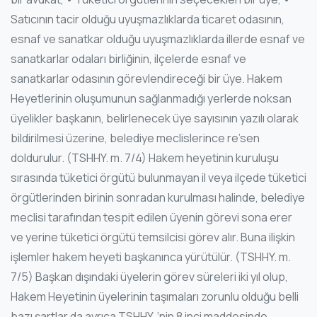
Satıcının tacir olduğu uyuşmazlıklarda ticaret odasının,
esnaf ve sanatkar olduğu uyuşmazlıklarda illerde esnaf ve
sanatkarlar odaları birliğinin, ilçelerde esnaf ve
sanatkarlar odasının görevlendireceği bir üye. Hakem
Heyetlerinin oluşumunun sağlanmadığı yerlerde noksan
üyelikler başkanın, belirlenecek üye sayısının yazılı olarak
bildirilmesi üzerine, belediye meclislerince re’sen
doldurulur. (TSHHY. m. 7/4) Hakem heyetinin kuruluşu
sırasında tüketici örgütü bulunmayan il veya ilçede tüketici
örgütlerinden birinin sonradan kurulması halinde, belediye
meclisi tarafından tespit edilen üyenin görevi sona erer
ve yerine tüketici örgütü temsilcisi görev alır. Buna ilişkin
işlemler hakem heyeti başkanınca yürütülür. (TSHHY. m.
7/5) Başkan dışındaki üyelerin görev süreleri iki yıl olup,
Hakem Heyetinin üyelerinin taşımaları zorunlu olduğu belli
bazı şartlar da ayrıca TSHHY. ‘nin 8 inci maddesinde