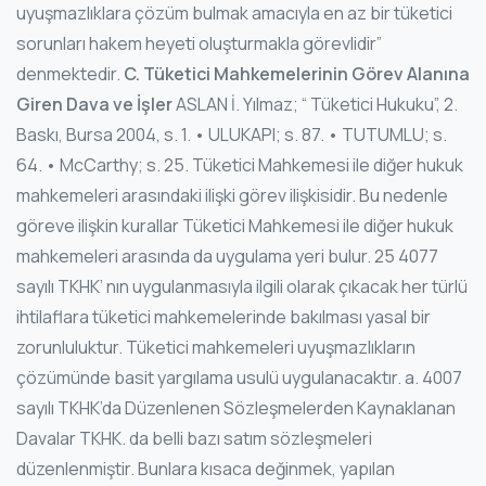
uyuşmazlıklara çözüm bulmak amacıyla en az bir tüketici
sorunları hakem heyeti oluşturmakla görevlidir”
denmektedir.
C. Tüketici Mahkemelerinin Görev Alanına
Giren Dava ve İşler
ASLAN İ. Yılmaz; “ Tüketici Hukuku”, 2.
Baskı, Bursa 2004, s. 1. • ULUKAPI; s. 87. • TUTUMLU; s.
64. • McCarthy; s. 25. Tüketici Mahkemesi ile diğer hukuk
mahkemeleri arasındaki ilişki görev ilişkisidir. Bu nedenle
göreve ilişkin kurallar Tüketici Mahkemesi ile diğer hukuk
mahkemeleri arasında da uygulama yeri bulur. 25 4077
sayılı TKHK’ nın uygulanmasıyla ilgili olarak çıkacak her türlü
ihtilaflara tüketici mahkemelerinde bakılması yasal bir
zorunluluktur. Tüketici mahkemeleri uyuşmazlıkların
çözümünde basit yargılama usulü uygulanacaktır. a. 4007
sayılı TKHK’da Düzenlenen Sözleşmelerden Kaynaklanan
Davalar TKHK. da belli bazı satım sözleşmeleri
düzenlenmiştir. Bunlara kısaca değinmek, yapılan