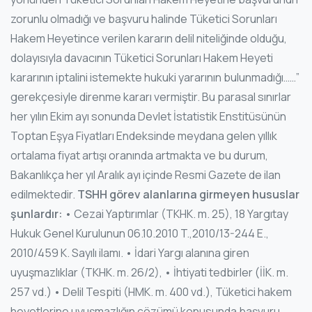
zorunlu olmadığı ve başvuru halinde Tüketici Sorunları
Hakem Heyetince verilen kararın delil niteliğinde olduğu,
dolayısıyla davacının Tüketici Sorunları Hakem Heyeti
kararının iptalini istemekte hukuki yararının bulunmadığı……”
gerekçesiyle direnme kararı vermiştir. Bu parasal sınırlar
her yılın Ekim ayı sonunda Devlet İstatistik Enstitüsünün
Toptan Eşya Fiyatları Endeksinde meydana gelen yıllık
ortalama fiyat artışı oranında artmakta ve bu durum,
Bakanlıkça her yıl Aralık ayı içinde Resmi Gazete de ilan
edilmektedir.
TSHH görev alanlarına girmeyen hususlar
şunlardır:
• Cezai Yaptırımlar (TKHK. m. 25), 18 Yargıtay
Hukuk Genel Kurulunun 06.10.2010 T.,2010/13-244 E.,
2010/459 K. Sayılı ilamı. • İdari Yargı alanına giren
uyuşmazlıklar (TKHK. m. 26/2), • İhtiyati tedbirler (İİK. m.
257 vd.) • Delil Tespiti (HMK. m. 400 vd.), Tüketici hakem
heyetlerine uyuşmazlığın çözümü konusunda başvuru