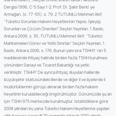
Dergisi 1996, C:5 Sayı 1-2, Prof. Dr. Şakir Berki’ ye
Armağan, (s. 77-101), s. 79. 2 TUTUMLU Mehmet Akif;
“Tüketici Sorunları Hakem Heyetlerinin Yapısı, İşleyişi,
Sorunları ve Çözüm Önerileri” Seçkin Yayınları, 1. Baskı,
Ankara 2006, s. 30.,TUTUMLU Mehmet Akif; “Tüketici
Mahkemeleri Görev ve Yetki Sınırları” Seçkin Yayınları, 1.
Baskı, Ankara 2006, s. 176. Bunun yanı sıra TSHHY.’ nin 5.
maddesinde ihtiyaç halinde birden fazla TSHH kurulması
yönünden Sanayi ve Ticaret Bakanlığı’ na yetki
verilmiştir. TSHHY’ De ayrıca ihtiyaç duyulan hallerde
büyükşehir statüsündeki illerde ve diğer il ve ilçelerde il
müdürlüklerinin görüşü alınarak birden fazla hakem
heyetinin kurulabileceği öngörülmüştür. Günümüzde şu an
için TSHH 975 merkezde kurulmuştur. İstatistiklere göre
2008 yılından bu yana Tüketici Hakem Heyetlerine yapılan
yıllık başvuru sayısı %70 oranında artarak 2010 yılında