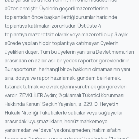
düzenlenmiştir. Üyelerin geçerli mazeretlerinin
toplantıdan önce başkan ilettiği durumlar haricinde
toplantıya katılmaları zorunludur. Üst üste 4
toplantıya mazeretsiz olarak veya mazeretli olup 3 aylık
sürede yapılan hiçbir toplantıya katılmayan üyelerin
üyelikleri düşer. Tüm bu üyelerin yanı sıra Devlet memurları
arasından en az bir asil bir yedek raportör görevlendirilir.
Bu raportörün, herhangi bir oy hakkının olmamasının yanı
sıra; dosya ve rapor hazırlamak, gündem belirlemek,
tutanak tutmak ve evrak işlerini yürütmek gibi görevleri
vardır. ZEVKLİLER Aydın; “Açıklamalı Tüketici Korunması
Hakkında Kanun” Seçkin Yayınları, s. 229.
D. Heyetin
Hukuki Niteliği
Tüketicilerle satıcılar veya sağlayıcılar
arasındaki uyuşmazlıkların, henüz mahkemeye
yansımadan ve “dava” ya dönüşmeden; hakim sıfatını
taşımayan “bağımsız üçüncü kişiler” tarafından (“hükme”