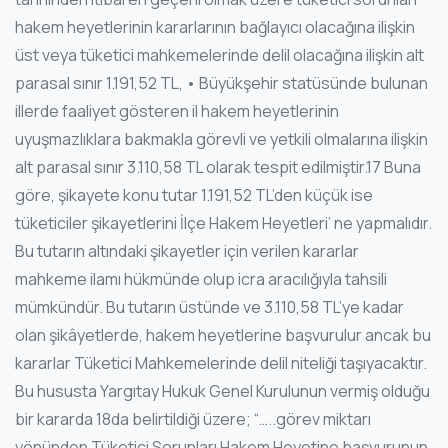
hakem heyetlerinin kararlarının bağlayıcı olacağına ilişkin
üst veya tüketici mahkemelerinde delil olacağına ilişkin alt
parasal sınır 1.191,52 TL, • Büyükşehir statüsünde bulunan
illerde faaliyet gösteren il hakem heyetlerinin
uyuşmazlıklara bakmakla görevli ve yetkili olmalarına ilişkin
alt parasal sınır 3.110,58 TL olarak tespit edilmiştir.17 Buna
göre, şikayete konu tutar 1.191,52 TL’den küçük ise
tüketiciler şikayetlerini İlçe Hakem Heyetleri’ ne yapmalıdır.
Bu tutarın altındaki şikayetler için verilen kararlar
mahkeme ilamı hükmünde olup icra aracılığıyla tahsili
mümkündür. Bu tutarın üstünde ve 3.110,58 TL’ye kadar
olan şikâyetlerde, hakem heyetlerine başvurulur ancak bu
kararlar Tüketici Mahkemelerinde delil niteliği taşıyacaktır.
Bu hususta Yargıtay Hukuk Genel Kurulunun vermiş olduğu
bir kararda 18da belirtildiği üzere; “…..görev miktarı
yönünden Tüketici Sorunları Hakem Heyetine başvurunun