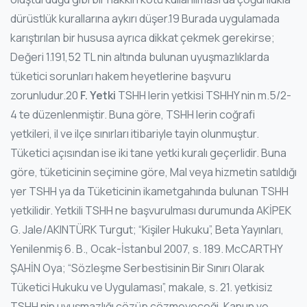
dürüstlük kurallarına aykırı düşer.19 Burada uygulamada
karıştırılan bir hususa ayrıca dikkat çekmek gerekirse;
Değeri 1.191,52 TL nin altında bulunan uyuşmazlıklarda
tüketici sorunları hakem heyetlerine başvuru
zorunludur.20
F. Yetki
TSHH lerin yetkisi TSHHY nin m.5/2-
4 te düzenlenmiştir. Buna göre, TSHH lerin coğrafi
yetkileri, il ve ilçe sınırları itibariyle tayin olunmuştur.
Tüketici açısından ise iki tane yetki kuralı geçerlidir. Buna
göre, tüketicinin seçimine göre, Mal veya hizmetin satıldığı
yer TSHH ya da Tüketicinin ikametgahında bulunan TSHH
yetkilidir. Yetkili TSHH ne başvurulması durumunda AKİPEK
G. Jale/AKINTÜRK Turgut; “Kişiler Hukuku”, Beta Yayınları,
Yenilenmiş 6. B., Ocak-İstanbul 2007, s. 189. McCARTHY
ŞAHİN Oya; “Sözleşme Serbestisinin Bir Sınırı Olarak
Tüketici Hukuku ve Uygulaması”, makale, s. 21. yetkisiz
TSHH nin uyuşmazlığı çözüp çözmeyeceği, Kanun ve