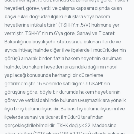
heyetleri, görev, yetki ve çalışma kapsamı dışında kalan
başvuruları doğrudan ilgili kuruluşlara veya hakem
heyetlerine intikal ettirir” (TSHHY.m.5/V) hükmüne yer
vermiştir. TSHHY’ nin m.6’ya göre, Sanayi ve Ticaret
Bakanlığınca büyükşehir statüsünde bulunan illerde ve
ayrıca ihtiyaç halinde diğer il ve ilçelerde il müdürlüklerinin
görüşü alınarak birden fazla hakem heyetinin kurulması
halinde, bu hakem heyetleri arasındaki dağılımın nasıl
yapılacağı konusunda herhangi bir düzenleme
getirilmemiştir. 16 Benimde katıldığım ULUKAPI’ nın
görüşüne göre, böyle bir durumda hakem heyetlerinin
görev ve yetkisi dahilinde bulunan uyuşmazlıklara yönelik
ilişki bir iş bölümü ilişkisidir. Bu basit iş bölümü ilişkisini il ve
ilçelerde sanayi ve ticaret il müdürü tarafından
gerçekleştirilebilmelidir. TKHK değişik 22. Maddesine
göre¸ değeri (2013 yılı için 1.191,52 TL’ nin) altında bulunan