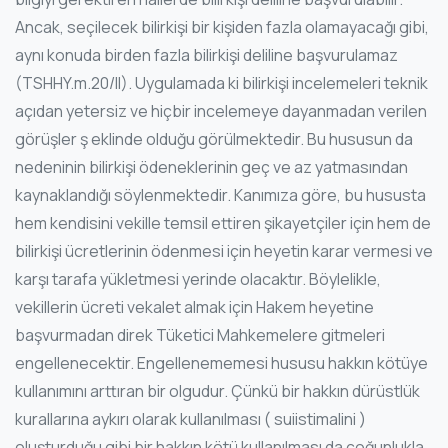
Ancak, seçilecek bilirkişi bir kişiden fazla olamayacağı gibi,
aynı konuda birden fazla bilirkişi deliline başvurulamaz
(TSHHY.m.20/II). Uygulamada ki bilirkişi incelemeleri teknik
açıdan yetersiz ve hiçbir incelemeye dayanmadan verilen
görüşler ş eklinde olduğu görülmektedir. Bu hususun da
nedeninin bilirkişi ödeneklerinin geç ve az yatmasından
kaynaklandığı söylenmektedir. Kanımıza göre, bu hususta
hem kendisini vekille temsil ettiren şikayetçiler için hem de
bilirkişi ücretlerinin ödenmesi için heyetin karar vermesi ve
karşı tarafa yükletmesi yerinde olacaktır. Böylelikle,
vekillerin ücreti vekalet almak için Hakem heyetine
başvurmadan direk Tüketici Mahkemelere gitmeleri
engellenecektir. Engellenememesi hususu hakkın kötüye
kullanımını arttıran bir olgudur. Çünkü bir hakkın dürüstlük
kurallarına aykırı olarak kullanılması ( suiistimalini )
oluşturduğu gibi bir hakkın kötü kullanılması da çoğunlukla