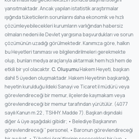
yansıtmaktadır. Ancak yapılan istatistik araştırmalar
ışığında tüketicilerin sorunlarını daha ekonomik ve hızlı
çözümleyebilecekleri kurumların varlığından habersiz
olmaları nedeni ile Devlet yargısına başvurdukları ve sorun
çözümünün uzadığı görülmektedir. Kanımıza göre, halkın
bu Heyetleri tanıması ve bilgilendirilmeleri gerekmekte
olup, bunları medya araçlarıyla aktarmak hem hızlı hem de
etkili bir yol olacaktır.
C. Oluşumu
Hakem Heyeti, başkan
dahil 5 üyeden oluşmaktadır. Hakem Heyetinin başkanlığı,
heyetin kurulduğu ildeki Sanayi ve Ticaret il müdürü veya
görevlendireceği bir memur, ilçelerde kaymakam veya
görevlendireceği bir memur tarafından yürütülür. (4077
sayılı Kanun m.22 , TSHHY. Madde 7). Başkan dışındaki
diğer 4 üye aşağıdaki gibidir; • Belediye Başkanının
görevlendireceği ” personel, • Baronun görevlendireceği
bir avukat, • Tüketici örgütlerinin seçecekleri bir üye, •