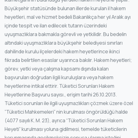
Büyükşehir statüsünde bulunan illerde kurulan il hakem
heyetleri, mal ve hizmet bedeli Bakanlıkça her yıl Aralık ayı
içinde tespit ve ilan edilecek tutarın üzerindeki
uyuşmazlıklara bakmakla görevli ve yetkilidir. Bu bedelin
altındaki uyuşmazlıklara büyükşehir belediyesi sınırları
dahilinde kurulu ilçelerdeki hakem heyetlerince ikinci
fıkrada belirtilen esaslar uyarınca bakılır. Hakem heyetleri;
görev, yetki veya çalışma kapsamı dışında kalan
başvuruları doğrudan ilgili kuruluşlara veya hakem
heyetlerine intikal ettirir. Tüketici Sorunları Hakem
Heyetlerine Başvuru sayısı., erişim tarihi 26.10.2013.
Tüketici sorunları ile ilgili uyuşmazlıkları çözmek üzere özel
”Tüketici Mahkemeleri” nin kurulması öngörüldüğü halde
(4077 sayılı K. M. 23), ayrıca “Tüketici Sorunları Hakem
Heyeti” kurulması yoluna gidilmesi, temelde tüketicilerin
korunmasında gecikmeksizin sonuca ulaşma isteğini