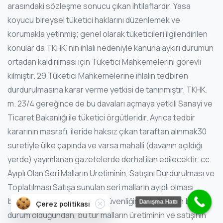
arasındaki sözleşme sonucu çıkan ihtilaflardır. Yasa
koyucu bireysel tüketici haklarını düzenlemek ve
korumakla yetinmiş; genel olarak tüketicileri ilgilendirilen
konular da TKHK’ nın ihlali nedeniyle kanuna aykırı durumun
ortadan kaldırılması için Tüketici Mahkemelerini görevli
kılmıştır. 29 Tüketici Mahkemelerine ihlalin tedbiren
durdurulmasına karar verme yetkisi de tanınmıştır. TKHK.
m. 23/4 gereğince de bu davaları açmaya yetkili Sanayi ve
Ticaret Bakanlığı ile tüketici örgütleridir. Ayrıca tedbir
kararının masrafı, ileride haksız çıkan taraftan alınmak30
suretiyle ülke çapında ve varsa mahalli (davanın açıldığı
yerde) yayımlanan gazetelerde derhal ilan edilecektir. cc.
Ayıplı Olan Seri Malların Üretiminin, Satışını Durdurulması ve
Toplatılması Satışa sunulan seri malların ayıplı olması
Close
bütün tüketicilerin sağlık e güvenliğini tehdit eden bir
Danışma Hattı
Çerez politikası
durum olduğundan, bu tür malların üretiminin ve satışının