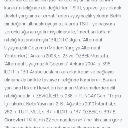
kurulu” niteliğinde de değildirler. TSHH, yapı ve işlev olarak
devlet yargısına alternatif eden uyuşmazlık yoludur. Belirli
bir değerin altındaki uyuşmazlıklarda TSHH’ ye başvuru
zorunluluğunun getirilmiş olması ile, “mecburi tahkim”
niteliği kazandırılmıştır.13 ILDIR Gülgün; “Alternatif
Uyuşmazlık Çözümü (Medeni Yargıya Alternatif
Yöntemler)”, Ankara 2003, s. 23 vd. ÖZBEK Mustafa;
“Alternatif Uyuşmazlık Çözümü”, Ankara 2004, s. 396.
ILDIR; s. 130. Arabulucuların kararları kesin ve bağlayıcı
olmamakla birlikte tavsiye niteliğinde kararlardır. Bunun
yanı sıra Hakem Heyetleri kararları Mahkemelerde delil
niteliğindedir. • ZEVKLİLER; s. 238. • TUNCAY Can; “Toplu
İş Hukuku”, Beta Yayınları, 2. B., Ağustos 2010 İstanbul, s.
262. • TUTUMLU; s. 37. • ILDIR; s. 137, ÖZBEK; s. 397
E.
Görevleri
TKHK. nın 22 nci maddesinin 7 nci fıkrasına göre;
25 inci maddede cezai yaptırıma bağlanmış hususlar