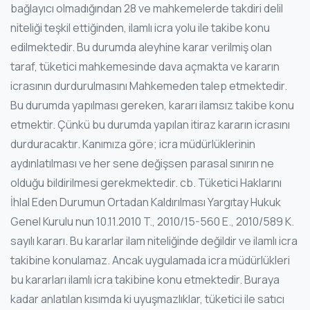
bağlayıcı olmadığından 28 ve mahkemelerde takdiri delil
niteliği teşkil ettiğinden, ilamlı icra yolu ile takibe konu
edilmektedir. Bu durumda aleyhine karar verilmiş olan
taraf, tüketici mahkemesinde dava açmakta ve kararın
icrasının durdurulmasını Mahkemeden talep etmektedir.
Bu durumda yapılması gereken, kararı ilamsız takibe konu
etmektir. Çünkü bu durumda yapılan itiraz kararın icrasını
durduracaktır. Kanımıza göre; icra müdürlüklerinin
aydınlatılması ve her sene değişsen parasal sınırın ne
olduğu bildirilmesi gerekmektedir. cb. Tüketici Haklarını
İhlal Eden Durumun Ortadan Kaldırılması Yargıtay Hukuk
Genel Kurulu nun 10.11.2010 T., 2010/15-560 E., 2010/589 K.
sayılı kararı. Bu kararlar ilam niteliğinde değildir ve ilamlı icra
takibine konulamaz. Ancak uygulamada icra müdürlükleri
bu kararları ilamlı icra takibine konu etmektedir. Buraya
kadar anlatılan kısımda ki uyuşmazlıklar, tüketici ile satıcı