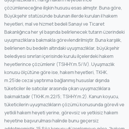
çözümleneceğine ilişkin hususu esas almıştır. Buna göre,
Büyükşehir statüsünde bulunan illerde kurulan il hakem
heyetleri, mal ve hizmet bedeli Sanayi ve Ticaret
Bakanlığınca her yıl başında belirlenecek tutarın üzerindeki
uyuşmazlıklara bakmakla görevlendirilmiştir. Buna karşılık,
belirlenen bu bedelin altındaki uyuşmazlıklar, büyükşehir
belediyesi sınırları içerisinde kurulu ilçelerdeki hakem
heyetlerince çözümlenir (TSHHY.m.5/ IV). Uyuşmazlık
konusu ölçütüne göre ise, hakem heyetleri, TKHK.
m.25’de cezai yaptırıma bağlanmış hususlar dışında
tüketiciler ile satıcılar arasında çıkan uyuşmazlıklara
bakmaktadır (TKHK.m.22/5; TSHHY.m.2). Kanun koyucu,
tüketicilerin uyuşmazlıkların çözümü konusunda görevli ve
yetkili hakem heyeti yerine, görevsiz ve yetkisiz hakem
heyetine başvurulması halinde bunu geçersiz
addetmemiştir. 15 Söz konusu düzenlemeye göre, “hakem