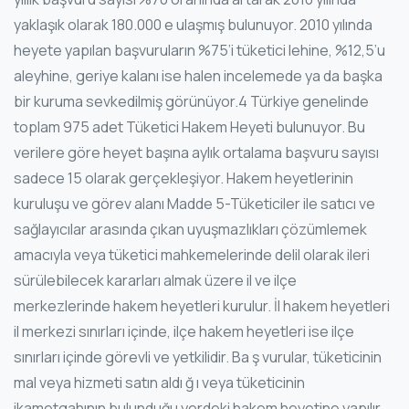
yaklaşık olarak 180.000 e ulaşmış bulunuyor. 2010 yılında
heyete yapılan başvuruların %75’i tüketici lehine, %12,5’u
aleyhine, geriye kalanı ise halen incelemede ya da başka
bir kuruma sevkedilmiş görünüyor.4 Türkiye genelinde
toplam 975 adet Tüketici Hakem Heyeti bulunuyor. Bu
verilere göre heyet başına aylık ortalama başvuru sayısı
sadece 15 olarak gerçekleşiyor. Hakem heyetlerinin
kuruluşu ve görev alanı Madde 5-Tüketiciler ile satıcı ve
sağlayıcılar arasında çıkan uyuşmazlıkları çözümlemek
amacıyla veya tüketici mahkemelerinde delil olarak ileri
sürülebilecek kararları almak üzere il ve ilçe
merkezlerinde hakem heyetleri kurulur. İl hakem heyetleri
il merkezi sınırları içinde, ilçe hakem heyetleri ise ilçe
sınırları içinde görevli ve yetkilidir. Ba ş vurular, tüketicinin
mal veya hizmeti satın aldı ğ ı veya tüketicinin
ikametgahının bulunduğu yerdeki hakem heyetine yapılır.