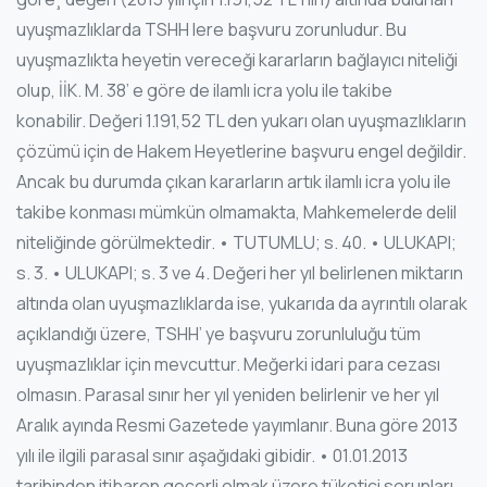
uyuşmazlıklarda TSHH lere başvuru zorunludur. Bu
uyuşmazlıkta heyetin vereceği kararların bağlayıcı niteliği
olup, İİK. M. 38’ e göre de ilamlı icra yolu ile takibe
konabilir. Değeri 1.191,52 TL den yukarı olan uyuşmazlıkların
çözümü için de Hakem Heyetlerine başvuru engel değildir.
Ancak bu durumda çıkan kararların artık ilamlı icra yolu ile
takibe konması mümkün olmamakta, Mahkemelerde delil
niteliğinde görülmektedir. • TUTUMLU; s. 40. • ULUKAPI;
s. 3. • ULUKAPI; s. 3 ve 4. Değeri her yıl belirlenen miktarın
altında olan uyuşmazlıklarda ise, yukarıda da ayrıntılı olarak
açıklandığı üzere, TSHH’ ye başvuru zorunluluğu tüm
uyuşmazlıklar için mevcuttur. Meğerki idari para cezası
olmasın. Parasal sınır her yıl yeniden belirlenir ve her yıl
Aralık ayında Resmi Gazetede yayımlanır. Buna göre 2013
yılı ile ilgili parasal sınır aşağıdaki gibidir. • 01.01.2013
tarihinden itibaren geçerli olmak üzere tüketici sorunları