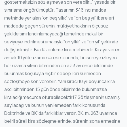
göstermeksizin sözleşmeye son verebilir…” yasada bir
sınırlama öngörülmüştür. Tasarının 346’ ncı madde
metninde yer alan “on beş yıllık” ve “on beş yıl” ibareleri
maddede geçen sürenin, mülkiyet hakkının ölçüsüz
şekilde sınırlandırılamayacağı temelinde makul bir
seviyeye indirilmesi amacıyla “on yıllık” ve “on yıl” şeklinde
değiştirilmiştir. Bu düzenleme kiracı lehinedir. Kiraya veren
ancak 10 yıllık uzama süresi sonunda, bu süreye izleyen
her uzama yılının bitiminden en az 3 ay önce bildirimde
bulunmak koşuluyla hiçbir sebep ileri sürmeden
sözleşmeye son verebilir. Yani kiracı 10 yıl boyunca kira
akdi bitiminden 15 gün önce bildirimde bulunmazsa
kiraladığı mecurda oturabilecektir17 Sözleşmenin uzamış
sayılacağı ve bunun yenilemeden farkı konusunda
Doktrinde ve BK’ da farklılıklar vardır. BK. m. 263 uyarınca
belirli süreli kira sözleşmelerinde, sürenin sona ermesine