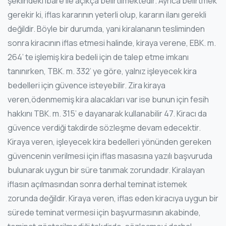
şeklindeki ibare ile açıkça belirtilmektedir. Ayrıca belirtmek
gerekir ki, iflas kararının yeterli olup, kararın ilanı gerekli
değildir. Böyle bir durumda, yani kiralananın tesliminden
sonra kiracının iflas etmesi halinde, kiraya verene, EBK. m.
264’ te işlemiş kira bedeli için de talep etme imkanı
tanınırken, TBK. m. 332’ ye göre, yalnız işleyecek kira
bedelleri için güvence isteyebilir. Zira kiraya
veren,ödenmemiş kira alacakları var ise bunun için fesih
hakkını TBK. m. 315’ e dayanarak kullanabilir 47. Kiracı da
güvence verdiği takdirde sözleşme devam edecektir.
Kiraya veren, işleyecek kira bedelleri yönünden gereken
güvencenin verilmesi için iflas masasına yazılı başvuruda
bulunarak uygun bir süre tanımak zorundadır. Kiralayan
iflasın açılmasından sonra derhal teminat istemek
zorunda değildir. Kiraya veren, iflas eden kiracıya uygun bir
sürede teminat vermesi için başvurmasının akabinde,