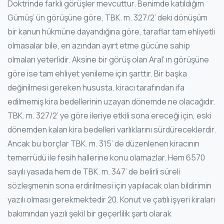
Doktrinde farklı görüşler mevcuttur. Benimde katıldığım
Gümüş’ ün görüşüne göre, TBK. m. 327/2’ deki dönüşüm
bir kanun hükmüne dayandığına göre, taraflar tam ehliyetli
olmasalar bile, en azından ayırt etme gücüne sahip
olmaları yeterlidir. Aksine bir görüş olan Aral’ ın görüşüne
göre ise tam ehliyet yenileme için şarttır. Bir başka
değinilmesi gereken hususta, kiracı tarafından ifa
edilmemiş kira bedellerinin uzayan dönemde ne olacağıdır.
TBK. m. 327/2’ ye göre ileriye etkili sona ereceği için, eski
dönemden kalan kira bedelleri varlıklarını sürdüreceklerdir.
Ancak bu borçlar TBK. m. 315’ de düzenlenen kiracının
temerrüdü ile fesih hallerine konu olamazlar. Hem 6570
sayılı yasada hem de TBK. m. 347’ de belirli süreli
sözleşmenin sona erdirilmesi için yapılacak olan bildirimin
yazılı olması gerekmektedir 20. Konut ve çatılı işyeri kiraları
bakımından yazılı şekil bir geçerlilik şartı olarak