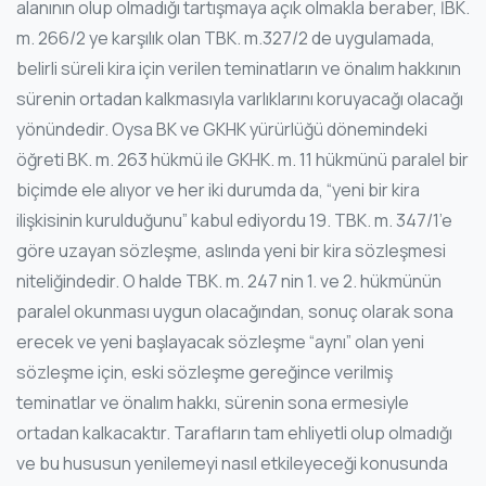
alanının olup olmadığı tartışmaya açık olmakla beraber, İBK.
m. 266/2 ye karşılık olan TBK. m.327/2 de uygulamada,
belirli süreli kira için verilen teminatların ve önalım hakkının
sürenin ortadan kalkmasıyla varlıklarını koruyacağı olacağı
yönündedir. Oysa BK ve GKHK yürürlüğü dönemindeki
öğreti BK. m. 263 hükmü ile GKHK. m. 11 hükmünü paralel bir
biçimde ele alıyor ve her iki durumda da, “yeni bir kira
ilişkisinin kurulduğunu” kabul ediyordu 19. TBK. m. 347/1’e
göre uzayan sözleşme, aslında yeni bir kira sözleşmesi
niteliğindedir. O halde TBK. m. 247 nin 1. ve 2. hükmünün
paralel okunması uygun olacağından, sonuç olarak sona
erecek ve yeni başlayacak sözleşme “aynı” olan yeni
sözleşme için, eski sözleşme gereğince verilmiş
teminatlar ve önalım hakkı, sürenin sona ermesiyle
ortadan kalkacaktır. Tarafların tam ehliyetli olup olmadığı
ve bu hususun yenilemeyi nasıl etkileyeceği konusunda