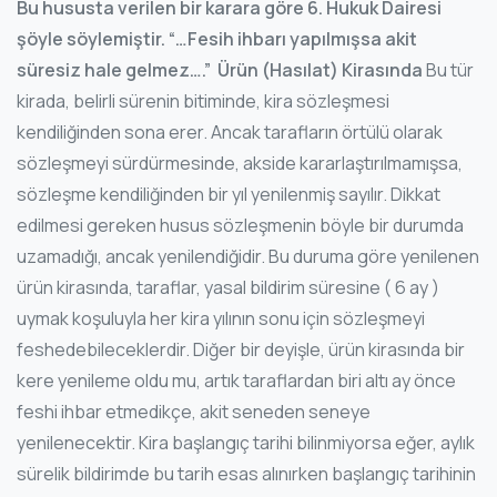
Bu hususta verilen bir karara göre 6. Hukuk Dairesi
şöyle söylemiştir. “…Fesih ihbarı yapılmışsa akit
süresiz hale gelmez….”
Ürün (Hasılat) Kirasında
Bu tür
kirada, belirli sürenin bitiminde, kira sözleşmesi
kendiliğinden sona erer. Ancak tarafların örtülü olarak
sözleşmeyi sürdürmesinde, akside kararlaştırılmamışsa,
sözleşme kendiliğinden bir yıl yenilenmiş sayılır. Dikkat
edilmesi gereken husus sözleşmenin böyle bir durumda
uzamadığı, ancak yenilendiğidir. Bu duruma göre yenilenen
ürün kirasında, taraflar, yasal bildirim süresine ( 6 ay )
uymak koşuluyla her kira yılının sonu için sözleşmeyi
feshedebileceklerdir. Diğer bir deyişle, ürün kirasında bir
kere yenileme oldu mu, artık taraflardan biri altı ay önce
feshi ihbar etmedikçe, akit seneden seneye
yenilenecektir. Kira başlangıç tarihi bilinmiyorsa eğer, aylık
sürelik bildirimde bu tarih esas alınırken başlangıç tarihinin