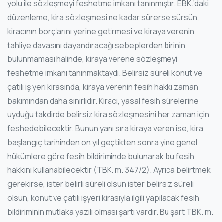
yolu ile sözleşmeyi feshetme imkanı tanınmıştır. EBK.’daki
düzenleme, kira sözleşmesi ne kadar sürerse sürsün,
kiracının borçlarını yerine getirmesi ve kiraya verenin
tahliye davasını dayandıracağı sebeplerden birinin
bulunmaması halinde, kiraya verene sözleşmeyi
feshetme imkanı tanınmaktaydı. Belirsiz süreli konut ve
çatılı iş yeri kirasında, kiraya verenin fesih hakkı zaman
bakımından daha sınırlıdır. Kiracı, yasal fesih sürelerine
uyduğu takdirde belirsiz kira sözleşmesini her zaman için
feshedebilecektir. Bunun yanı sıra kiraya veren ise, kira
başlangıç tarihinden on yıl geçtikten sonra yine genel
hükümlere göre fesih bildiriminde bulunarak bu fesih
hakkını kullanabilecektir (TBK. m. 347/2). Ayrıca belirtmek
gerekirse, ister belirli süreli olsun ister belirsiz süreli
olsun, konut ve çatılı işyeri kirasıyla ilgili yapılacak fesih
bildiriminin mutlaka yazılı olması şartı vardır. Bu şart TBK. m.