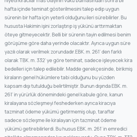
niyetli kiracılar iflas olayının vuku bulmasından sonra bir
hafta içinde teminat gösterilmesini talep edip uygun
sürenin bir hafta için yeterli olduğunu ileri sürebilirler. Bu
hususta Hakimin işini zorlaştırıp iş yükünü arttırmaktan
öteye gitmeyecektir. Belli bir sürenin tayin edilmesi benim
görüşüme göre daha yerinde olacaktır. Ayrıca uygun süre
yazılı olarak verilmek zorundadır.EBK. m. 261’ den farklı
olarak TBK. m. 332’ ye göre teminat, sadece işleyecek kira
bedelleri için talep edilebilir. Madde gerekçesinde, birikmiş
kiraların genel hükümlere tabi olduğunu bu yüzden
kapsam dışı tutulduğu belirtilmiştir. Bunun dışında EBK. m.
261’ in yürürlük dönemindeki genel kabule göre, kanun
kiralayana sözleşmeyi feshederken ayrıca kiracıya
tazminat ödeme yükümü getirmemiş olup, taraflar
sadece sözleşme ile kiralayan için tazminat ödeme
yükümü getirebilirlerdi. Bu husus EBK. m. 261’ in emredici