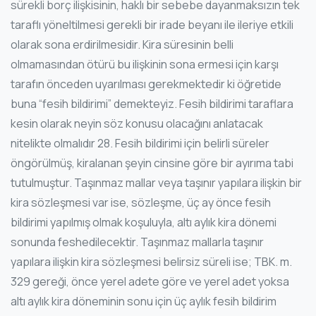
sürekli borç ilişkisinin, haklı bir sebebe dayanmaksızın tek
taraflı yöneltilmesi gerekli bir irade beyanı ile ileriye etkili
olarak sona erdirilmesidir. Kira süresinin belli
olmamasından ötürü bu ilişkinin sona ermesi için karşı
tarafın önceden uyarılması gerekmektedir ki öğretide
buna “fesih bildirimi” demekteyiz. Fesih bildirimi taraflara
kesin olarak neyin söz konusu olacağını anlatacak
nitelikte olmalıdır 28. Fesih bildirimi için belirli süreler
öngörülmüş, kiralanan şeyin cinsine göre bir ayırıma tabi
tutulmuştur. Taşınmaz mallar veya taşınır yapılara ilişkin bir
kira sözleşmesi var ise, sözleşme, üç ay önce fesih
bildirimi yapılmış olmak koşuluyla, altı aylık kira dönemi
sonunda feshedilecektir. Taşınmaz mallarla taşınır
yapılara ilişkin kira sözleşmesi belirsiz süreli ise; TBK. m.
329 gereği, önce yerel adete göre ve yerel adet yoksa
altı aylık kira döneminin sonu için üç aylık fesih bildirim