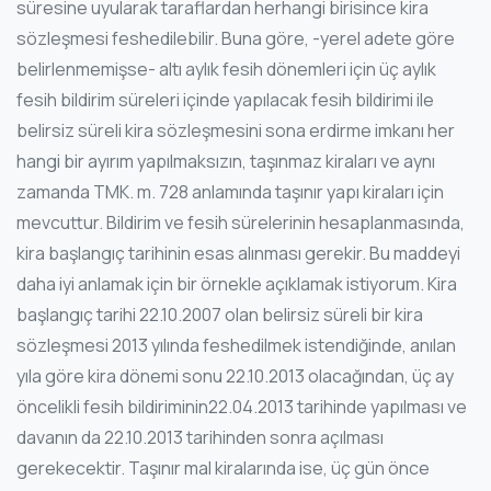
süresine uyularak taraflardan herhangi birisince kira
sözleşmesi feshedilebilir. Buna göre, -yerel adete göre
belirlenmemişse- altı aylık fesih dönemleri için üç aylık
fesih bildirim süreleri içinde yapılacak fesih bildirimi ile
belirsiz süreli kira sözleşmesini sona erdirme imkanı her
hangi bir ayırım yapılmaksızın, taşınmaz kiraları ve aynı
zamanda TMK. m. 728 anlamında taşınır yapı kiraları için
mevcuttur. Bildirim ve fesih sürelerinin hesaplanmasında,
kira başlangıç tarihinin esas alınması gerekir. Bu maddeyi
daha iyi anlamak için bir örnekle açıklamak istiyorum. Kira
başlangıç tarihi 22.10.2007 olan belirsiz süreli bir kira
sözleşmesi 2013 yılında feshedilmek istendiğinde, anılan
yıla göre kira dönemi sonu 22.10.2013 olacağından, üç ay
öncelikli fesih bildiriminin22.04.2013 tarihinde yapılması ve
davanın da 22.10.2013 tarihinden sonra açılması
gerekecektir. Taşınır mal kiralarında ise, üç gün önce