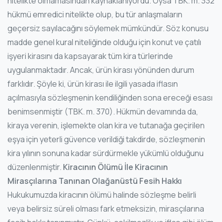
nitelikte olmamasından kaynaklanıyordu. Oysa TBK. m. 332
hükmü emredici nitelikte olup, bu tür anlaşmaların
geçersiz sayılacağını söylemek mümkündür. Söz konusu
madde genel kural niteliğinde olduğu için konut ve çatılı
işyeri kirasını da kapsayarak tüm kira türlerinde
uygulanmaktadır. Ancak, ürün kirası yönünden durum
farklıdır. Şöyle ki, ürün kirası ile ilgili yasada iflasın
açılmasıyla sözleşmenin kendiliğinden sona ereceği esası
benimsenmiştir (TBK. m. 370). Hükmün devamında da,
kiraya verenin, işlemekte olan kira ve tutanağa geçirilen
eşya için yeterli güvence verildiği takdirde, sözleşmenin
kira yılının sonuna kadar sürdürmekle yükümlü olduğunu
düzenlenmiştir.
Kiracının Ölümü İle Kiracının
Mirasçılarına Tanınan Olağanüstü Fesih Hakkı
Hukukumuzda kiracının ölümü halinde sözleşme belirli
veya belirsiz süreli olması fark etmeksizin, mirasçılarına