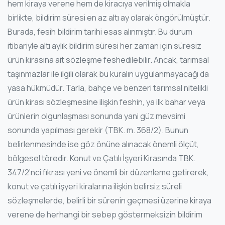
hem kiraya verene hem de kiracıya verilmiş olmakla
birlikte, bildirim süresi en az altı ay olarak öngörülmüştür.
Burada, fesih bildirim tarihi esas alınmıştır. Bu durum
itibariyle altı aylık bildirim süresi her zaman için süresiz
ürün kirasına ait sözleşme feshedilebilir. Ancak, tarımsal
taşınmazlar ile ilgili olarak bu kuralın uygulanmayacağı da
yasa hükmüdür. Tarla, bahçe ve benzeri tarımsal nitelikli
ürün kirası sözleşmesine ilişkin feshin, ya ilk bahar veya
ürünlerin olgunlaşması sonunda yani güz mevsimi
sonunda yapılması gerekir (TBK. m. 368/2). Bunun
belirlenmesinde ise göz önüne alınacak önemli ölçüt,
bölgesel töredir. Konut ve Çatılı İşyeri Kirasında TBK.
347/2’nci fıkrası yeni ve önemli bir düzenleme getirerek,
konut ve çatılı işyeri kiralarına ilişkin belirsiz süreli
sözleşmelerde, belirli bir sürenin geçmesi üzerine kiraya
verene de herhangi bir sebep göstermeksizin bildirim