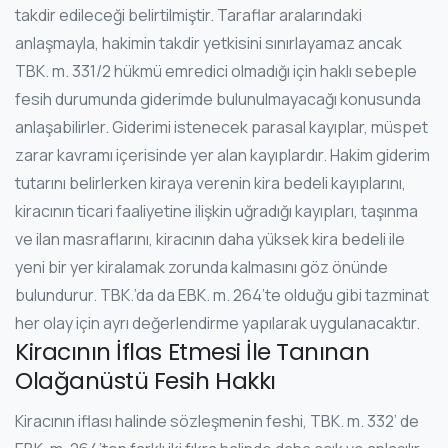
takdir edileceği belirtilmiştir. Taraflar aralarındaki
anlaşmayla, hakimin takdir yetkisini sınırlayamaz ancak
TBK. m. 331/2 hükmü emredici olmadığı için haklı sebeple
fesih durumunda giderimde bulunulmayacağı konusunda
anlaşabilirler. Giderimi istenecek parasal kayıplar, müspet
zarar kavramı içerisinde yer alan kayıplardır. Hakim giderim
tutarını belirlerken kiraya verenin kira bedeli kayıplarını,
kiracının ticari faaliyetine ilişkin uğradığı kayıpları, taşınma
ve ilan masraflarını, kiracının daha yüksek kira bedeli ile
yeni bir yer kiralamak zorunda kalmasını göz önünde
bulundurur. TBK.’da da EBK. m. 264’te olduğu gibi tazminat
her olay için ayrı değerlendirme yapılarak uygulanacaktır.
Kiracının İflas Etmesi İle Tanınan
Olağanüstü Fesih Hakkı
Kiracının iflası halinde sözleşmenin feshi, TBK. m. 332’ de