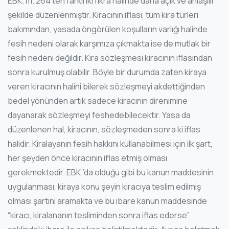
EBK. m. 264’ten farklı iki fıkra halinde daha açık ve anlaşılır
şekilde düzenlenmiştir. Kiracının iflası, tüm kira türleri
bakımından, yasada öngörülen koşulların varlığı halinde
fesih nedeni olarak karşımıza çıkmakta ise de mutlak bir
fesih nedeni değildir. Kira sözleşmesi kiracının iflasından
sonra kurulmuş olabilir. Böyle bir durumda zaten kiraya
veren kiracının halini bilerek sözleşmeyi akdettiğinden
bedel yönünden artık sadece kiracının direnimine
dayanarak sözleşmeyi feshedebilecektir. Yasa da
düzenlenen hal, kiracının, sözleşmeden sonra ki iflas
halidir. Kiralayanın fesih hakkını kullanabilmesi için ilk şart,
her şeyden önce kiracının iflas etmiş olması
gerekmektedir. EBK.’da olduğu gibi bu kanun maddesinin
uygulanması, kiraya konu şeyin kiracıya teslim edilmiş
olması şartını aramakta ve bu ibare kanun maddesinde
“kiracı, kiralananın tesliminden sonra iflas ederse”