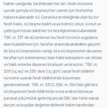
halinin varlığında, taraflardan her biri, fesih süresine
uymak şartıyla sözleşmeyi her zaman için feshetme
hakkını kullanabilir 42. Genel kural niteliğinde olan bu tür
fesih hakkı, sözleşme belirli veya belirsiz olsun, konut ve
çatılı işyeri kirası dahil her tür kira ilişkisinde kullanılabilir.
TBK. m. 331’ de düzenlenen bu fesih türünün uygulama
alanı bulabilmesi için, taraflar arasında akdedilen geçerli
bir kira sözleşmesinin varlığı, kira sözleşmesinin devamını
tarafları için beklenemez kılan haklı sebeplerin var olması
ve haklı sebebe dayanan kiralayan ve kiracının, TBK. m.
329 (üç ay) ve 330’ da ki (üç gün) yasal fesih bildirimi
süresine uyarak fesih bildiriminde bulunması
gerekmektedir. TBK. m. 331/2, EBK. m. 264’teki gibi kira
sözleşmesini fesih bildirimi ile sona erdiren kimseye
parasal yükümlülük getirmiş ancak EBK.’dan farklı olarak
durum ve koşullar değerlendirilerek hakim tarafından