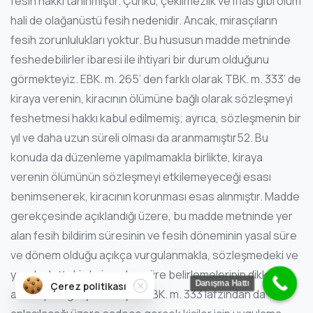
fesih hakkı tanınmıştır. Çünkü, çekilmezlik ve iflas gibi ölüm
hali de olağanüstü fesih nedenidir. Ancak, mirasçıların
fesih zorunlulukları yoktur. Bu hususun madde metninde
feshedebilirler ibaresi ile ihtiyari bir durum olduğunu
görmekteyiz. EBK. m. 265’ den farklı olarak TBK. m. 333’ de
kiraya verenin, kiracının ölümüne bağlı olarak sözleşmeyi
feshetmesi hakkı kabul edilmemiş; ayrıca, sözleşmenin bir
yıl ve daha uzun süreli olması da aranmamıştır52. Bu
konuda da düzenleme yapılmamakla birlikte, kiraya
verenin ölümünün sözleşmeyi etkilemeyeceği esası
benimsenerek, kiracının korunması esas alınmıştır. Madde
gerekçesinde açıklandığı üzere, bu madde metninde yer
alan fesih bildirim süresinin ve fesih döneminin yasal süre
ve dönem olduğu açıkça vurgulanmakla, sözleşmedeki ve
yerel adetteki aksine olan süre belirlemelerinin dikkate
Close
Danışma Hattı
Çerez politikası
alınmayacağı açıklanmıştır. TBK. m. 333 lafzından da