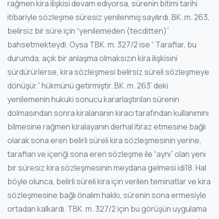
rağmen kira ilişkisi devam ediyorsa, sürenin bitimi tarihi
itibariyle sözleşme süresiz yenilenmiş sayılırdı. BK. m. 263,
belirsiz bir süre için “yenilemeden (tecditten)”
bahsetmekteydi. Oysa TBK. m. 327/2 ise “ Taraflar, bu
durumda, açık bir anlaşma olmaksızın kira ilişkisini
sürdürürlerse, kira sözleşmesi belirsiz süreli sözleşmeye
dönüşür.” hükmünü getirmiştir. BK. m. 263’ deki
yenilemenin hukuki sonucu kararlaştırılan sürenin
dolmasından sonra kiralananın kiracı tarafından kullanımını
bilmesine rağmen kiralayanın derhal itiraz etmesine bağlı
olarak sona eren belirli süreli kira sözleşmesinin yerine,
tarafları ve içeriği sona eren sözleşme ile “aynı” olan yeni
bir süresiz kira sözleşmesinin meydana gelmesi idi18. Hal
böyle olunca, belirli süreli kira için verilen teminatlar ve kira
sözleşmesine bağlı önalım hakkı, sürenin sona ermesiyle
ortadan kalkardı. TBK. m. 327/2 için bu görüşün uygulama