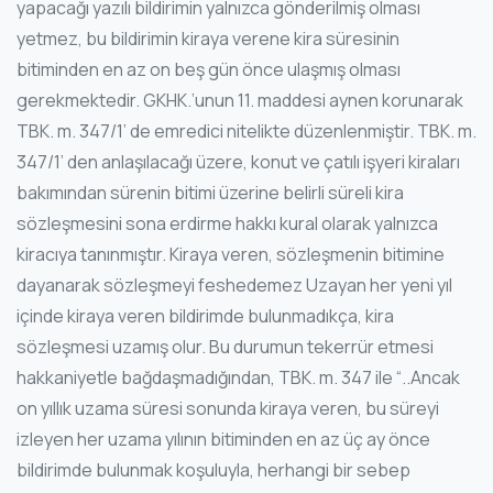
yapacağı yazılı bildirimin yalnızca gönderilmiş olması
yetmez, bu bildirimin kiraya verene kira süresinin
bitiminden en az on beş gün önce ulaşmış olması
gerekmektedir. GKHK.’unun 11. maddesi aynen korunarak
TBK. m. 347/1’ de emredici nitelikte düzenlenmiştir. TBK. m.
347/1’ den anlaşılacağı üzere, konut ve çatılı işyeri kiraları
bakımından sürenin bitimi üzerine belirli süreli kira
sözleşmesini sona erdirme hakkı kural olarak yalnızca
kiracıya tanınmıştır. Kiraya veren, sözleşmenin bitimine
dayanarak sözleşmeyi feshedemez Uzayan her yeni yıl
içinde kiraya veren bildirimde bulunmadıkça, kira
sözleşmesi uzamış olur. Bu durumun tekerrür etmesi
hakkaniyetle bağdaşmadığından, TBK. m. 347 ile “..Ancak
on yıllık uzama süresi sonunda kiraya veren, bu süreyi
izleyen her uzama yılının bitiminden en az üç ay önce
bildirimde bulunmak koşuluyla, herhangi bir sebep